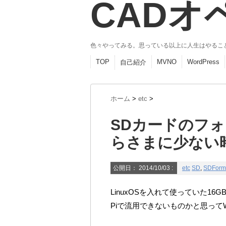
CADオ
色々やってみる。思っている以上に人生はやるこ
TOP
MVNO
WordPress
自己紹介
ホーム
>
etc
>
SDカードのフ
らさまに少ない
公開日：
2014/10/03
:
etc
SD
,
SDForma
LinuxOSを入れて使っていた16G
Piで流用できないものかと思ってW