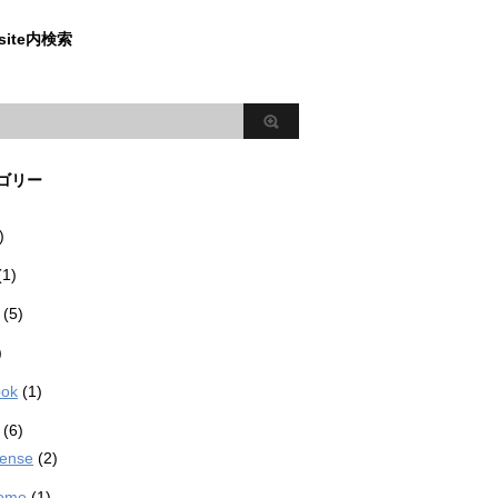
site内検索
ゴリー
)
(1)
(5)
)
ook
(1)
(6)
ense
(2)
ome
(1)