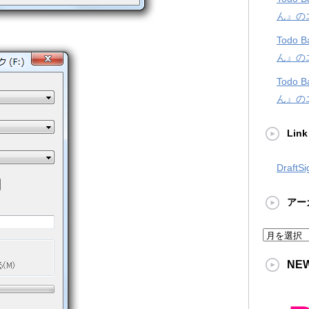
ん』の
Todo
ん』の
Todo
ん』の
Link
DraftSi
アー
ア
ー
NE
カ
イ
ブ