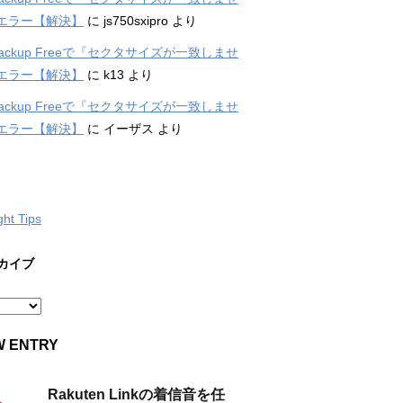
エラー【解決】
に
js750sxipro
より
 Backup Freeで『セクタサイズが一致しませ
エラー【解決】
に
k13
より
 Backup Freeで『セクタサイズが一致しませ
エラー【解決】
に
イーザス
より
ght Tips
カイブ
W ENTRY
Rakuten Linkの着信音を任