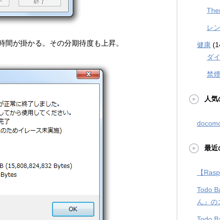
The
レ
時間が掛かる。その分期待度も上昇。
健康
(1
ダ
禁
人気
doco
最近
【Rasp
Todo
ん』の
Todo