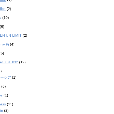
fice
(2)
u
(10)
(6)
EN UN-LIMIT
(2)
rry Pi
(4)
(5)
ad X31 X32
(12)
)
レーシア
(1)
北
(6)
ws
(1)
ess
(11)
in
(2)