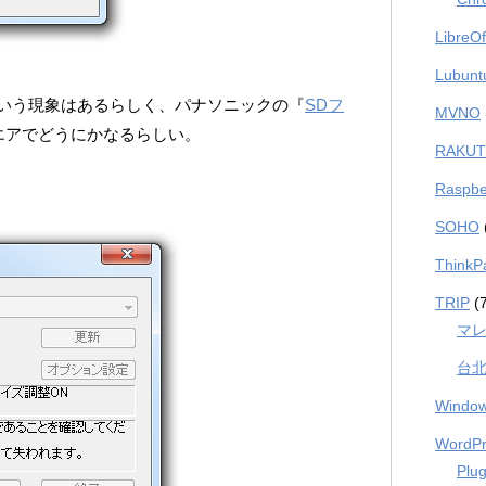
LibreOf
Lubunt
いう現象はあるらしく、パナソニックの『
SDフ
MVNO
エアでどうにかなるらしい。
RAKUT
Raspbe
SOHO
ThinkP
TRIP
(7
マ
台
Windo
WordPr
Plug