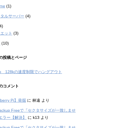
me
(1)
ンタルサーバー
(4)
4)
イエット
(3)
煙
(10)
の投稿とページ
mo 128kの速度制限でハングアウト
のコメント
berry Pi】発掘
に
林遠
より
 Backup Freeで『セクタサイズが一致しませ
エラー【解決】
に
k13
より
 Backup Freeで『セクタサイズが一致しませ