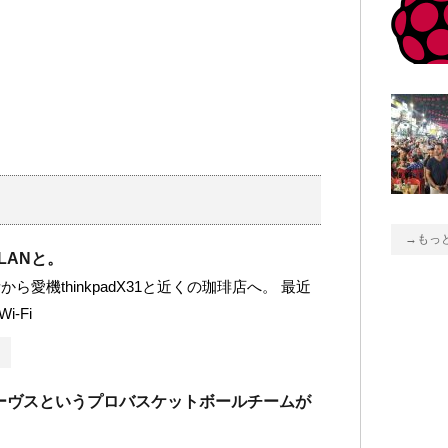
→もっ
線LANと。
ら愛機thinkpadX31と近くの珈琲店へ。 最近
i-Fi
ーヴスというプロバスケットボールチームが