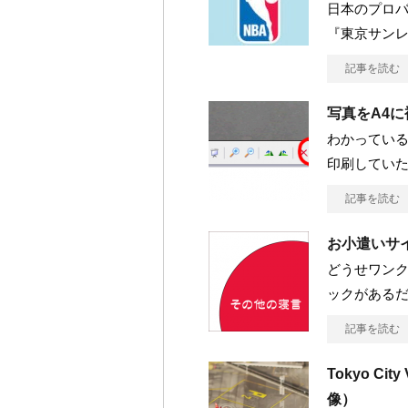
日本のプロ
『東京サン
記事を読む
写真をA4
わかってい
印刷していた
記事を読む
お小遣いサ
どうせワンク
ックがある
記事を読む
Tokyo C
像）