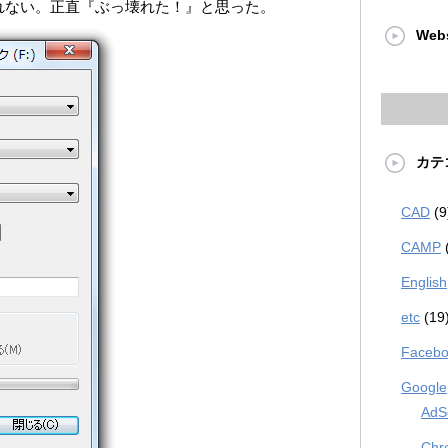
くれない。正直『ぶっ壊れた！』と思った。
Web
カテ
CAD
(9
CAMP
English
etc
(19
Faceb
Google
AdS
Chr