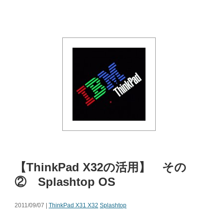
【ThinkPad X32の活用】 その
② Splashtop OS
2011/09/07 |
ThinkPad X31 X32
Splashtop