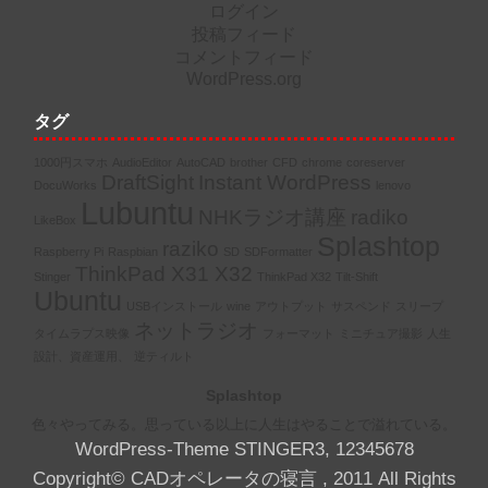
ログイン
投稿フィード
コメントフィード
WordPress.org
タグ
1000円スマホ
AudioEditor
AutoCAD
brother
CFD
chrome
coreserver
DraftSight
Instant WordPress
DocuWorks
lenovo
Lubuntu
NHKラジオ講座
radiko
LikeBox
Splashtop
raziko
Raspberry Pi
Raspbian
SD
SDFormatter
ThinkPad X31 X32
Stinger
ThinkPad X32
Tilt-Shift
Ubuntu
USBインストール
wine
アウトプット
サスペンド
スリープ
ネットラジオ
タイムラプス映像
フォーマット
ミニチュア撮影
人生
設計、資産運用、
逆ティルト
Splashtop
色々やってみる。思っている以上に人生はやることで溢れている。
WordPress-Theme STINGER3
,
1
2
3
4
5
6
7
8
Copyright© CADオペレータの寝言 , 2011 All Rights