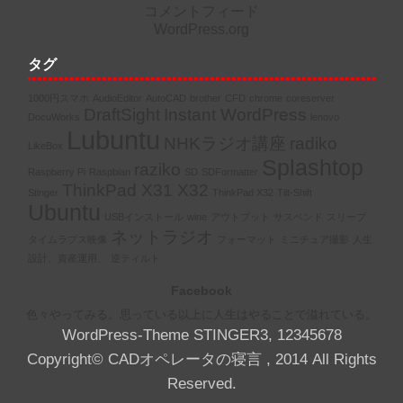
コメントフィード
WordPress.org
タグ
1000円スマホ
AudioEditor
AutoCAD
brother
CFD
chrome
coreserver
DraftSight
Instant WordPress
DocuWorks
lenovo
Lubuntu
NHKラジオ講座
radiko
LikeBox
Splashtop
raziko
Raspberry Pi
Raspbian
SD
SDFormatter
ThinkPad X31 X32
Stinger
ThinkPad X32
Tilt-Shift
Ubuntu
USBインストール
wine
アウトプット
サスペンド
スリープ
ネットラジオ
タイムラプス映像
フォーマット
ミニチュア撮影
人生
設計、資産運用、
逆ティルト
Facebook
色々やってみる。思っている以上に人生はやることで溢れている。
WordPress-Theme STINGER3
,
1
2
3
4
5
6
7
8
Copyright© CADオペレータの寝言 , 2014 All Rights
Reserved.