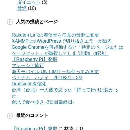
ダイエット
(3)
禁煙
(10)
人気の投稿とページ
Rakuten Linkの着信音を任意の音源に変更
XAMMP上のWordPressで切り抜きエラーが出る
Google Chromeを再起動すると「特定のページまたは
ページセット」が重複してしまう問題（解決）
【Raspberry Pi】発掘
マレーシア旅行
楽天モバイル UN-LIMIT 一年使ってみます
ベトナム ハノイ 2019/3/1～3/3
Draftsight 有償化
台湾（台北）一人旅で思った「持って行けば良かっ
た」
台北で食べ歩き -3日目最終日-
最近のコメント
【Raspberry Pi】発掘
に
林遠
より