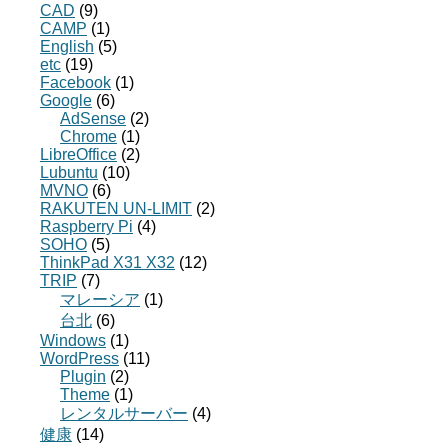
CAD
(9)
CAMP
(1)
English
(5)
etc
(19)
Facebook
(1)
Google
(6)
AdSense
(2)
Chrome
(1)
LibreOffice
(2)
Lubuntu
(10)
MVNO
(6)
RAKUTEN UN-LIMIT
(2)
Raspberry Pi
(4)
SOHO
(5)
ThinkPad X31 X32
(12)
TRIP
(7)
マレーシア
(1)
台北
(6)
Windows
(1)
WordPress
(11)
Plugin
(2)
Theme
(1)
レンタルサーバー
(4)
健康
(14)