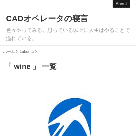
About
CADオペレータの寝言
色々やってみる。思っている以上に人生はやることで
溢れている。
ホーム
>
Lubuntu
>
「 wine 」 一覧