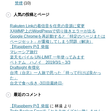
禁煙
(10)
人気の投稿とページ
Rakuten Linkの着信音を任意の音源に変更
XAMMP上のWordPressで切り抜きエラーが出る
Google Chromeを再起動すると「特定のページまたは
ページセット」が重複してしまう問題（解決）
【Raspberry Pi】発掘
マレーシア旅行
楽天モバイル UN-LIMIT 一年使ってみます
ベトナム ハノイ 2019/3/1～3/3
Draftsight 有償化
台湾（台北）一人旅で思った「持って行けば良かっ
た」
台北で食べ歩き -3日目最終日-
最近のコメント
【Raspberry Pi】発掘
に
林遠
より