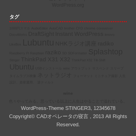
WordPress.org
タグ
1000円スマホ
AudioEditor
AutoCAD
brother
CFD
chrome
coreserver
DraftSight
Instant WordPress
DocuWorks
lenovo
Lubuntu
NHKラジオ講座
radiko
LikeBox
Splashtop
raziko
Raspberry Pi
Raspbian
SD
SDFormatter
ThinkPad X31 X32
Stinger
ThinkPad X32
Tilt-Shift
Ubuntu
USBインストール
wine
アウトプット
サスペンド
スリープ
ネットラジオ
タイムラプス映像
フォーマット
ミニチュア撮影
人生
設計、資産運用、
逆ティルト
wine
色々やってみる。思っている以上に人生はやることで溢れている。
WordPress-Theme STINGER3
,
1
2
3
4
5
6
7
8
Copyright© CADオペレータの寝言 , 2013 All Rights
Reserved.