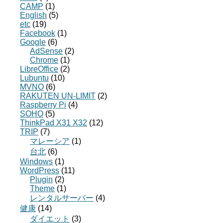
CAMP
(1)
English
(5)
etc
(19)
Facebook
(1)
Google
(6)
AdSense
(2)
Chrome
(1)
LibreOffice
(2)
Lubuntu
(10)
MVNO
(6)
RAKUTEN UN-LIMIT
(2)
Raspberry Pi
(4)
SOHO
(5)
ThinkPad X31 X32
(12)
TRIP
(7)
マレーシア
(1)
台北
(6)
Windows
(1)
WordPress
(11)
Plugin
(2)
Theme
(1)
レンタルサーバー
(4)
健康
(14)
ダイエット
(3)