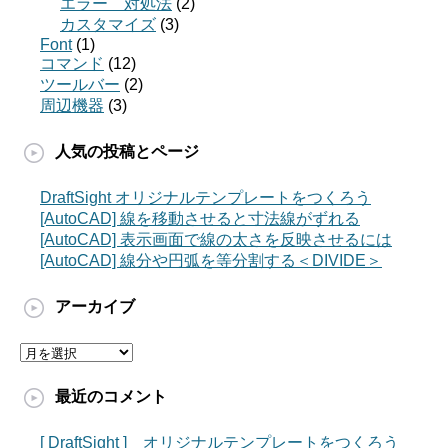
エラー 対処法
(2)
カスタマイズ
(3)
Font
(1)
コマンド
(12)
ツールバー
(2)
周辺機器
(3)
人気の投稿とページ
DraftSight オリジナルテンプレートをつくろう
[AutoCAD] 線を移動させると寸法線がずれる
[AutoCAD] 表示画面で線の太さを反映させるには
[AutoCAD] 線分や円弧を等分割する＜DIVIDE＞
アーカイブ
ア
ー
カ
最近のコメント
イ
ブ
[ DraftSight ] オリジナルテンプレートをつくろう