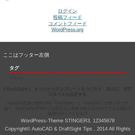
ログイン
投稿フィード
コメントフィード
WordPress.org
ここはフッター左側
タグ
ブロック
[ DraftSight ] オリジナルテンプレートをつくろう 其の三 文字
スタイルを設定する
AutoCAD互換の無料CAD「DraftSight」と「AutoCAD」の使い方とか
諸々 DraftSightはFREEとは思えない業務で使えるDWGファイル対応の
無償CADソフトウエア
WordPress-Theme STINGER3
,
1
2
3
4
5
6
7
8
Copyright© AutoCAD & DraftSight Tips , 2014 All Rights