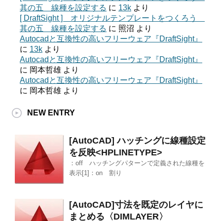
其の五 線種を設定する
に
13k
より
[ DraftSight ] オリジナルテンプレートをつくろう
其の五 線種を設定する
に
照沼
より
Autocadと互換性の高いフリーウェア『DraftSight』
に
13k
より
Autocadと互換性の高いフリーウェア『DraftSight』
に
岡本哲雄
より
Autocadと互換性の高いフリーウェア『DraftSight』
に
岡本哲雄
より
NEW ENTRY
[AutoCAD] ハッチングに線種設定
を反映<HPLINETYPE>
：off ハッチングパターンで定義された線種を
表示[1]：on 割り
[AutoCAD]寸法を既定のレイヤに
まとめる〈DIMLAYER〉