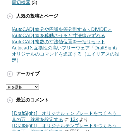
周辺機器
(3)
人気の投稿とページ
[AutoCAD] 線分や円弧を等分割する＜DIVIDE＞
[AutoCAD] 線を移動させると寸法線がずれる
[AutoCAD] 複数の寸法値位置を一括リセット
Autocadと互換性の高いフリーウェア『DraftSight』
オリジナルのコマンドを追加する（エイリアスの設
定）
アーカイブ
ア
ー
カ
最近のコメント
イ
ブ
[ DraftSight ] オリジナルテンプレートをつくろう
其の五 線種を設定する
に
13k
より
[ DraftSight ] オリジナルテンプレートをつくろう