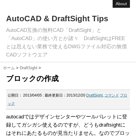
About
AutoCAD & DraftSight Tips
AutoCAD互換の無料CAD「DraftSight」と
「AutoCAD」の使い方とか諸々 DraftSightはFREE
とは思えない業務で使えるDWGファイル対応の無償
CADソフトウエア
ホーム
>
DraftSight
>
ブロックの作成
公開日：
2013/04/05
: 最終更新日：2013/12/20
DraftSight
,
コマンド
ブロ
ック
autocadではデザインセンターやツールパレットに登
録してガシガシ使えるのですが、どうもdraftsightに
はそれにあたるものが見当たりません。なのでブロッ