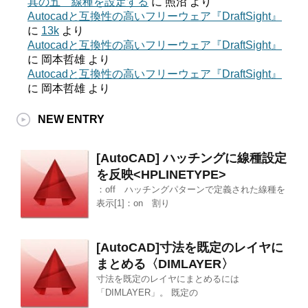
其の五 線種を設定する
に
照沼
より
Autocadと互換性の高いフリーウェア『DraftSight』
に
13k
より
Autocadと互換性の高いフリーウェア『DraftSight』
に
岡本哲雄
より
Autocadと互換性の高いフリーウェア『DraftSight』
に
岡本哲雄
より
NEW ENTRY
[AutoCAD] ハッチングに線種設定
を反映<HPLINETYPE>
：off ハッチングパターンで定義された線種を
表示[1]：on 割り
[AutoCAD]寸法を既定のレイヤに
まとめる〈DIMLAYER〉
寸法を既定のレイヤにまとめるには
「DIMLAYER」。 既定の