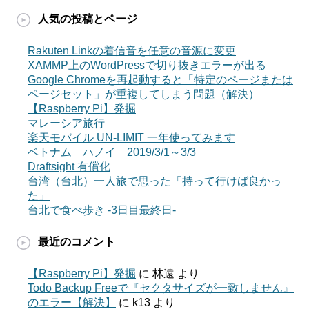
人気の投稿とページ
Rakuten Linkの着信音を任意の音源に変更
XAMMP上のWordPressで切り抜きエラーが出る
Google Chromeを再起動すると「特定のページまたは
ページセット」が重複してしまう問題（解決）
【Raspberry Pi】発掘
マレーシア旅行
楽天モバイル UN-LIMIT 一年使ってみます
ベトナム ハノイ 2019/3/1～3/3
Draftsight 有償化
台湾（台北）一人旅で思った「持って行けば良かっ
た」
台北で食べ歩き -3日目最終日-
最近のコメント
【Raspberry Pi】発掘
に
林遠
より
Todo Backup Freeで『セクタサイズが一致しません』
のエラー【解決】
に
k13
より