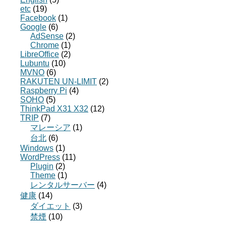
etc
(19)
Facebook
(1)
Google
(6)
AdSense
(2)
Chrome
(1)
LibreOffice
(2)
Lubuntu
(10)
MVNO
(6)
RAKUTEN UN-LIMIT
(2)
Raspberry Pi
(4)
SOHO
(5)
ThinkPad X31 X32
(12)
TRIP
(7)
マレーシア
(1)
台北
(6)
Windows
(1)
WordPress
(11)
Plugin
(2)
Theme
(1)
レンタルサーバー
(4)
健康
(14)
ダイエット
(3)
禁煙
(10)